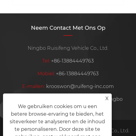
Neem Contact Met Ons Op
Ningbo Ruisifeng Vehicle Co., Ltd.
Tel:
+86-13884449763
Mobiel:
+86-13884449763
E-mailen:
krooswon@ruifeng-inc.com
X
Adres:
Lishan, Ditang Industry, Yuyao, Ningbo
We gebruiken cookies om u een
Zhejiang Provincie, China
betere browse-ervaring te bieden, het
siteverkeer te analyseren en de inhoud
te personaliseren. Door deze site te
Copyright © 2025 Ningbo Ruiifeng Vehicle Co., Ltd.