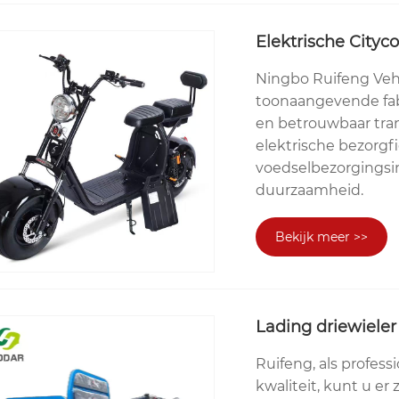
Elektrische Cityc
Ningbo Ruifeng Vehic
toonaangevende fabr
en betrouwbaar tran
elektrische bezorgf
voedselbezorgingsin
duurzaamheid.
Bekijk meer >>
Lading driewieler
Ruifeng, als profess
kwaliteit, kunt u er 