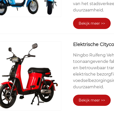
van het stadsverkee
duurzaamheid.
Bekijk meer >>
Elektrische Cityco
Ningbo Ruifeng Vehic
toonaangevende fabr
en betrouwbaar tran
elektrische bezorgf
voedselbezorgingsin
duurzaamheid.
Bekijk meer >>