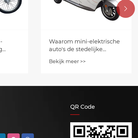

rische
Hoe kan een elektrische
bezorgmotor de stedelijke
en?
logistiek transformeren?
Bekijk meer >>
QR Code