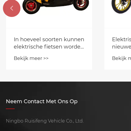

Elektrische fiets: een
Is de D
nieuwe keuze voor
motorf
handige reizen!
aanges
Bekijk meer >>
Bekijk 
de off-
motorf
Neem Contact Met Ons Op
Ningbo Ruisifeng Vehicle Co., Ltd.