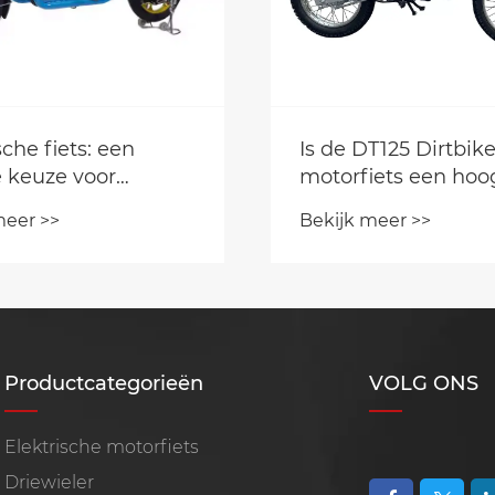
T125 Dirtbike-
Waarom mini-elekt
iets een hoog
auto's de stedelijke
chreven model in
mobiliteit hervorm
meer >>
Bekijk meer >>
road
ietsgemeenschap?
Productcategorieën
VOLG ONS
Elektrische motorfiets
Driewieler