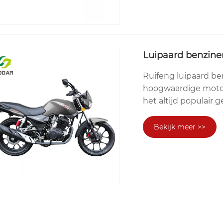
Luipaard benzine
Ruifeng luipaard b
hoogwaardige motorfi
het altijd populair 
Bekijk meer >>