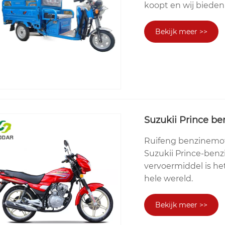
koopt en wij bieden 
Bekijk meer >>
Suzukii Prince be
Ruifeng benzinemot
Suzukii Prince-benzi
vervoermiddel is het
hele wereld.
Bekijk meer >>