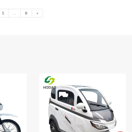
5
...
8
»