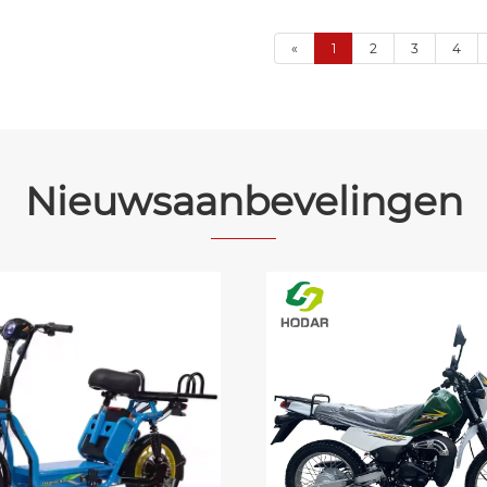
«
1
2
3
4
Nieuwsaanbevelingen